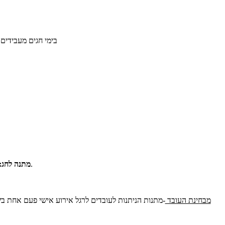
בימי חגים מעבידים 
נחשב לטובת הנאה החייבת במס ולכן יש לייחס שווי למס במשכורת בגין המתנה/שי לחג.
מתנה לחג:
מבחינת העובד