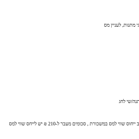
 מתנות, לעניין מס
-מתנות הניתנות לעובדים לרגל אירוע אישי פעם אחת בשנה בסך של 210 ש"ח בשנים 2012,2013 יוכרו למס הכנסה במלואן ללא חיוב ייחוס שווי למס במשכורת , סכומים מעבר ל-210 ₪ יש לייחס שווי למס